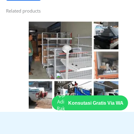
Related products
Konsutasi Gratis Via WA
Featured
DAPATKAN PENAWARAN
Rak Minimarket Langsung Pabrik
Rated
5.00
out of 5